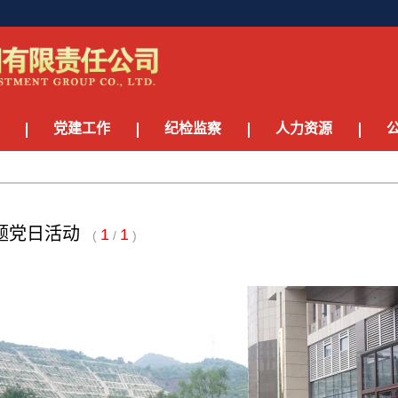
党建工作
纪检监察
人力资源
主题党日活动
1
1
(
/
)