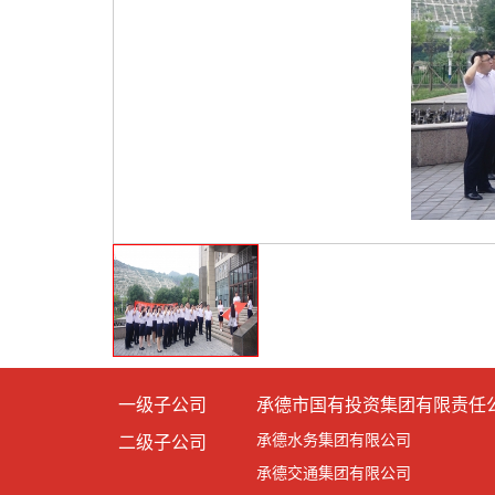
一级子公司
承德市国有投资集团有限责任
承德水务集团有限公司
二级子公司
承德交通集团有限公司