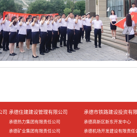
公司
承德住建建设管理有限公司
承德市铁路建设投资有
承德热力集团有限责任公司
承德高新区新东开发中心
承德矿业集团有限责任公司
承德机场开发建设有限责任