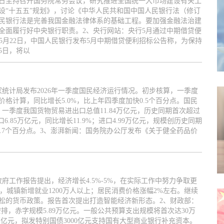
21日主持召开国务院常务会议，研究推进全国统一大市场建设有关工
设“十五五”规划》，讨论《中华人民共和国中国人民银行法（修订
民银行法是完善我国金融法律体系的基础工程。要加强金融法治建
全面履行好中央银行职责。2、央行网站：央行5月通过中期借贷便
5月22日，中国人民银行发布5月中期借贷便利招标公告称，为保持
25日，将以
统计局发布2026年一季度国民经济运行情况。初步核算，一季度
变价格计算，同比增长5.0%，比上年四季度加快0.5个百分点。国民
一季度我国货物贸易进出口总值11.84万亿元，历史同期首次超过
6.85万亿元，同比增长11.9%；进口4.99万亿元，规模创历史同期
口7.7个百分点。3、澎湃新闻：国务院办公厅发布《关于健全药品价
政府工作报告提出，经济增长4.5%-5%，在实际工作中努力争取更
右，城镇新增就业1200万人以上；居民消费价格涨幅2%左右。继续
松的货币政策。报告首次提出打造智能经济新形态。2、财政部：
排，赤字规模5.89万亿元。一般公共预算支出规模将首次达30万
万亿元，拟发特别国债3000亿元支持国有大型商业银行补充资本。