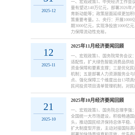
一、宏观政策1、中央经济工作会议
量有望达140万亿元，部署202
2025-12
育新动能等；政策层面延续更加积
策重要考量。2、央行：开展1000亿
期3000亿元，实现净投放1000
力保障流动性充裕，
2025年11月经济要闻回顾
12
一、宏观政策1、国务院常务会议
适配性，扩大绿色智能消费品供给
2025-11
资金保障和要素支撑；三是优化民
机制；五是部署人力资源服务业与
点、强化保障三个维度出台13项
民间投资项目清单管理机制，对民
2025年10月经济要闻回顾
21
一、宏观政策1、国务院总理李强
全国统一大市场建设，积极畅通国
2025-10
头，推动国民经济保持总体平稳、
扩大制度型开放，主动对接国际高
部署加快场景培育和开放，优先布