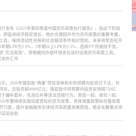
行发布《2025年第四季度中国货币政策执行报告》，指出下阶段
，把促进经济稳定增长、物价合理回升作为货币政策的重要考量，
工具，保持流动性充裕和社会融资条件相对宽松。未来将常态化开
期LPR为3.0%，5年期以上LPR为3.5%，连续9个月维持不变。
求“灵活高效”，将根据内外部环境变化适时运用货币政策工具。
促进外汇市
示，2026年提前批“两重”项目清单和中央预算内投资已下达，共
项目，总投资超4000亿元；提前批中央预算内投资安排超750亿
；对于骗补套补、先涨后补等违法违规行为，发现一起、查处一起、
026年要继续实施适度宽松的货币政策，发挥增量政策和存量政策
节力度，提升金融服务实体经济高质量发展质效，稳妥化解重点领
经证监会批