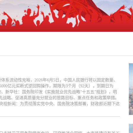
体系流动性充裕，2026年6月5日，中国人民银行将以固定数量、
000亿元买断式逆回购操作，期限为3个月（92天），到期日为
）。2、新华社：国务院印发《实施就业优先战略“十五五”规划》，明
优先战略、促进高质量充分就业的思路目标、重点任务和政策举措。
、央视新闻：为贯彻落实党中央、国务院决策部署，财政部近期下达
，