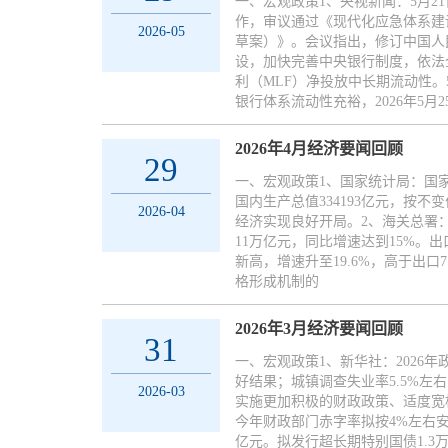
一、宏观政策1、央视新闻：5月
作，审议通过《现代化应急体系建
2026-05
草案）》。会议指出，修订中国人
设，加快完善中央银行制度，依法
利（MLF）净投放中长期流动性。
银行体系流动性充裕，2026年5月
2026年4月经济要闻回顾
29
一、宏观政策1、国家统计局：国家
国内生产总值334193亿元，按不
2026-04
经济实现良好开局。2、海关总署：
11万亿元，同比增速达到15%。出口
新高，增速升至19.6%，高于出
格形成机制的
2026年3月经济要闻回顾
31
一、宏观政策1、新华社：2026年
好结果；城镇调查失业率5.5%左
2026-03
实施更加积极的财政政策、适度宽
今年财政部门赤字率拟按4%左右安
亿元。拟发行超长期特别国债1.3