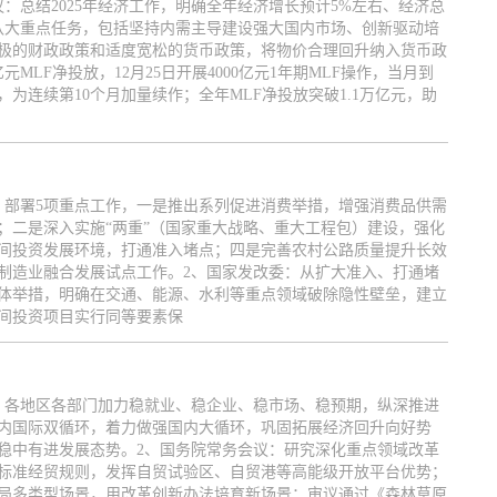
：总结2025年经济工作，明确全年经济增长预计5%左右、经济总
6年八大重点任务，包括坚持内需主导建设强大国内市场、创新驱动培
极的财政政策和适度宽松的货币政策，将物价合理回升纳入货币政
元MLF净投放，12月25日开展4000亿元1年期MLF操作，当月到
亿元，为连续第10个月加量续作；全年MLF净投放突破1.1万亿元，助
：部署5项重点工作，一是推出系列促进消费举措，增强消费品供需
；二是深入实施“两重”（国家重大战略、重大工程包）建设，强化
间投资发展环境，打通准入堵点；四是完善农村公路质量提升长效
制造业融合发展试点工作。2、国家发改委：从扩大准入、打通堵
具体举措，明确在交通、能源、水利等重点领域破除隐性壁垒，建立
间投资项目实行同等要素保
：各地区各部门加力稳就业、稳企业、稳市场、稳预期，纵深推进
内国际双循环，着力做强国内大循环，巩固拓展经济回升向好势
稳中有进发展态势。2、国务院常务会议：研究深化重点领域改革
标准经贸规则，发挥自贸试验区、自贸港等高能级开放平台优势；
局多类型场景，用改革创新办法培育新场景；审议通过《森林草原