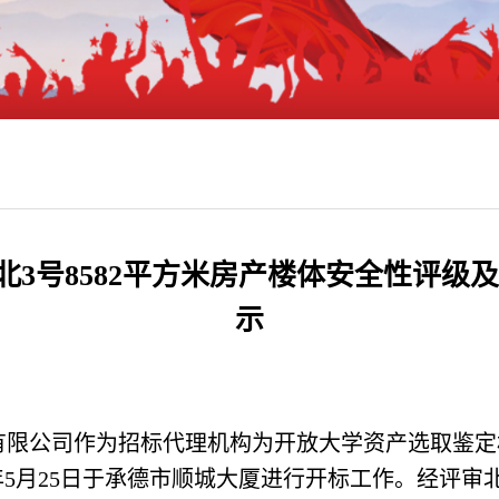
3号8582平方米房产楼体安全性评级
示
有限公司作为招标代理机构为开放大学资产选取鉴定
026年5月25日于承德市顺城大厦进行开标工作。经