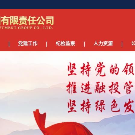
党建工作
纪检监察
人力资源