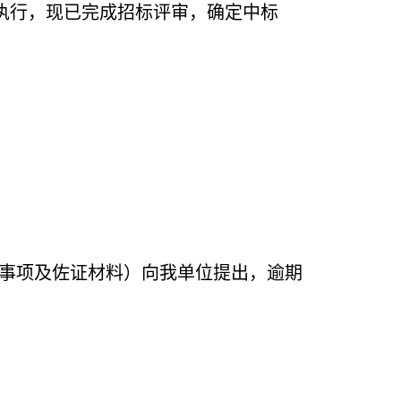
求执行，现已完成招标评审，确定中标
事项及佐证材料）向我单位提出，逾期