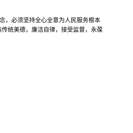
念，必须坚持全心全意为人民服务根本
族传统美德，廉洁自律，接受监督，永葆